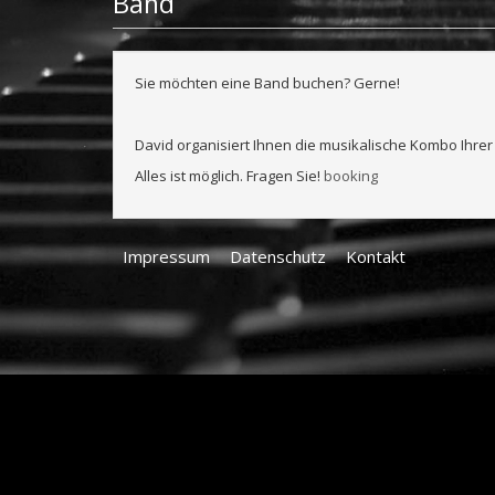
Band
Sie möchten eine Band buchen? Gerne!
David organisiert Ihnen die musikalische Kombo Ihre
Alles ist möglich. Fragen Sie!
booking
Impressum
Datenschutz
Kontakt