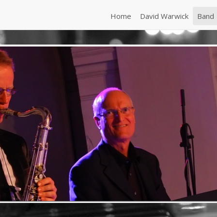
Home
David Warwick
Band