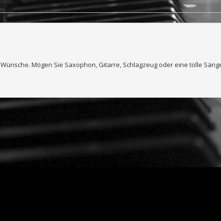
r Wünsche. Mögen Sie Saxophon, Gitarre, Schlagzeug oder eine tolle Säng